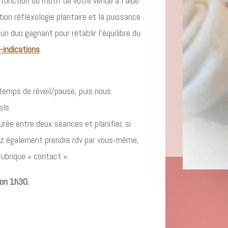
 fonction du motif de votre venue à l’aide
tion réflexologie plantaire et la puissance
un duo gagnant pour rétablir l’équilibre du
-indications
.
 temps de réveil/pause, puis nous
ls.
rée entre deux séances et planifier, si
vez également prendre rdv par vous-même,
rubrique « contact ».
ron 1h30.